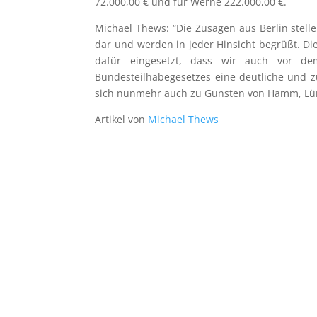
72.000,00 € und für Werne 222.000,00 €.
Michael Thews: “Die Zusagen aus Berlin stell
dar und werden in jeder Hinsicht begrüßt. D
dafür eingesetzt, dass wir auch vor dem
Bundesteilhabegesetzes eine deutliche und z
sich nunmehr auch zu Gunsten von Hamm, Lün
Artikel von
Michael Thews