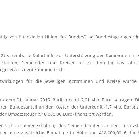
nftig von finanziellen Hilfen des Bundes“, so Bundestagsabgeord
CDU vereinbarte Soforthilfe zur Unterstützung der Kommunen in
en Städten, Gemeinden und Kreisen bis zu dem für das Jahr 
begesetzes zugute kommen soll.
uswirkungen für die jeweiligen Kommunen und Kreise wurde j
 dem 01. Januar 2015 jährlich rund 2,61 Mio. Euro betragen. D
heren Bundesanteil an den Kosten der Unterkunft (1,7 Mio. Euro) 
er Umsatzsteuer (910.000,00 Euro) finanziert werden.
en sich aus einer Erhöhung des Gemeindeanteils an der Umsatzs
ünen eine zusätzliche Einnahme in Höhe von 418.000,00 €, für