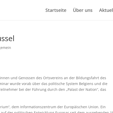
Startseite
Über uns
Aktuel
üssel
gemein
nnen und Genossen des Ortsvereins an der Bildungsfahrt des
eminar wurde vorab über das politische System Belgiens und die
Teilnehmer bei der Führung durch den „Palast der Nation“, das
arium“, dem Informationszentrum der Europäischen Union. Ein
 auf der politischen Entwicklung Europas seit dem ausgehenden 1